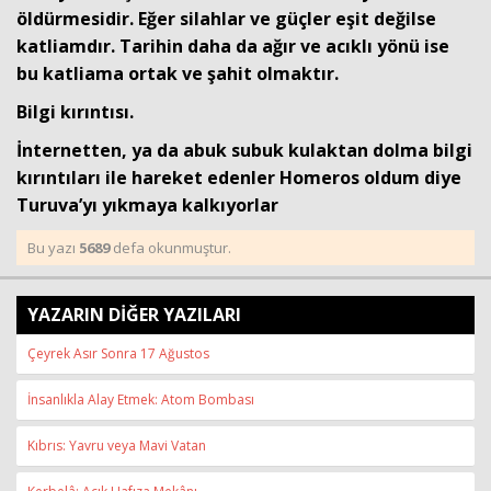
öldürmesidir. Eğer silahlar ve güçler eşit değilse
katliamdır. Tarihin daha da ağır ve acıklı yönü ise
bu katliama ortak ve şahit olmaktır.
Bilgi kırıntısı.
İnternetten, ya da abuk subuk kulaktan dolma bilgi
kırıntıları ile hareket edenler Homeros oldum diye
Turuva’yı yıkmaya kalkıyorlar
Bu yazı
5689
defa okunmuştur.
YAZARIN DİĞER YAZILARI
Çeyrek Asır Sonra 17 Ağustos
İnsanlıkla Alay Etmek: Atom Bombası
Kıbrıs: Yavru veya Mavi Vatan