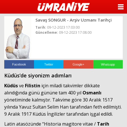
ANASAYFA
Savaş SONGUR - Arşiv Uzmanı Tarihçi
KATEGORİLER
Tarih:
09-12-2023 17:03:00
Güncelleme:
09-12-2023 17:08:00
YAZARLAR
ANKETLER
FOTO GALERİ
Facebook
Twitter
Google+
Whatsapp
Küdüs’de siyonizm adımları
VİDEO GALERİ
Küdüs
ve
Filistin
için miladi takvimler dikkate
KÜNYE
alındığında günü gününe tam 400 yıl
Osmanlı
yönetiminde kalmıştır. Takvime göre 30 Aralık 1517
İLETİŞİM
yılında Yavuz Sultan Selim Han tarafından feth edilmişti.
9 Aralık 1917 Küdüs İngilizler tarafından işgal edildi.
Latin atasözünde “Historia magitore vitae /
Tarih