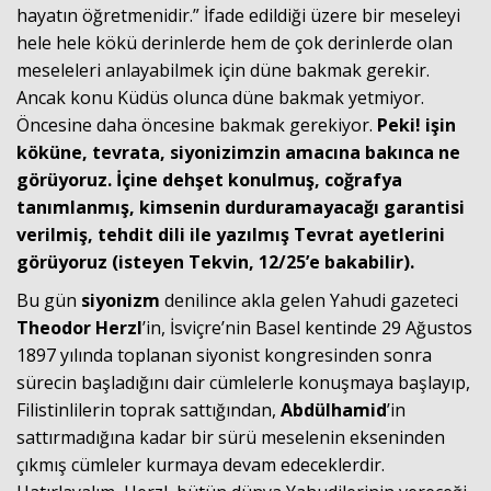
hayatın öğretmenidir.” İfade edildiği üzere bir meseleyi
hele hele kökü derinlerde hem de çok derinlerde olan
meseleleri anlayabilmek için düne bakmak gerekir.
Ancak konu Küdüs olunca düne bakmak yetmiyor.
Öncesine daha öncesine bakmak gerekiyor.
Peki! işin
köküne, tevrata, siyonizimzin amacına bakınca ne
görüyoruz. İçine dehşet konulmuş, coğrafya
tanımlanmış, kimsenin durduramayacağı garantisi
Haberin Doğru Adresi.
verilmiş, tehdit dili ile yazılmış Tevrat ayetlerini
görüyoruz (isteyen Tekvin, 12/25’e bakabilir).
Bu gün
siyonizm
denilince akla gelen Yahudi gazeteci
Theodor Herzl
’in, İsviçre’nin Basel kentinde 29 Ağustos
1897 yılında toplanan siyonist kongresinden sonra
sürecin başladığını dair cümlelerle konuşmaya başlayıp,
Filistinlilerin toprak sattığından,
Abdülhamid
’in
sattırmadığına kadar bir sürü meselenin ekseninden
çıkmış cümleler kurmaya devam edeceklerdir.