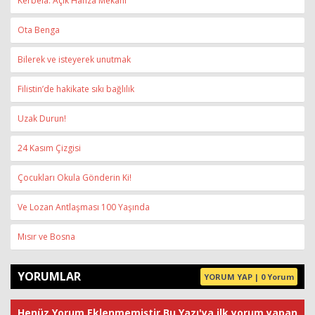
Kerbelâ: Açık Hafıza Mekânı
Ota Benga
Bilerek ve isteyerek unutmak
Filistin’de hakikate sıkı bağlılık
Uzak Durun!
24 Kasım Çizgisi
Çocukları Okula Gönderin Ki!
Ve Lozan Antlaşması 100 Yaşında
Mısır ve Bosna
YORUMLAR
YORUM YAP | 0 Yorum
Henüz Yorum Eklenmemiştir.Bu Yazı'ya ilk yorum yapan