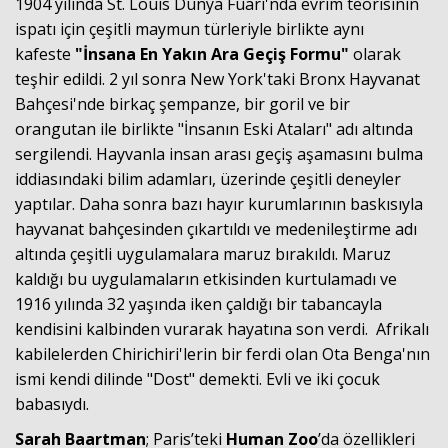
1904 yılında St. Louis Dünya Fuarı'nda evrim teorisinin
ispatı için çeşitli maymun türleriyle birlikte aynı
kafeste
"İnsana En Yakın Ara Geçiş Formu"
olarak
teşhir edildi. 2 yıl sonra New York'taki Bronx Hayvanat
Bahçesi'nde birkaç şempanze, bir goril ve bir
orangutan ile birlikte "İnsanın Eski Ataları" adı altında
sergilendi. Hayvanla insan arası geçiş aşamasını bulma
iddiasındaki bilim adamları, üzerinde çeşitli deneyler
yaptılar. Daha sonra bazı hayır kurumlarının baskısıyla
Haberin Doğru Adresi.
hayvanat bahçesinden çıkartıldı ve medenileştirme adı
altında çeşitli uygulamalara maruz bırakıldı. Maruz
kaldığı bu uygulamaların etkisinden kurtulamadı ve
1916 yılında 32 yaşında iken çaldığı bir tabancayla
kendisini kalbinden vurarak hayatına son verdi. Afrikalı
kabilelerden Chirichiri'lerin bir ferdi olan Ota Benga'nın
ismi kendi dilinde "Dost" demekti. Evli ve iki çocuk
babasıydı.
Sarah Baartman
; Paris’teki
Human Zoo
’da özellikleri