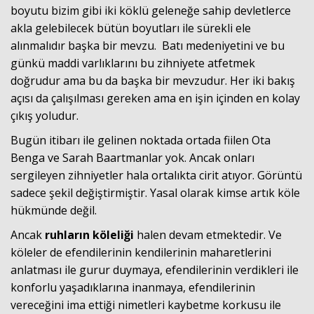
boyutu bizim gibi iki köklü geleneğe sahip devletlerce
akla gelebilecek bütün boyutları ile sürekli ele
alınmalıdır başka bir mevzu. Batı medeniyetini ve bu
günkü maddi varlıklarını bu zihniyete atfetmek
doğrudur ama bu da başka bir mevzudur. Her iki bakış
açısı da çalışılması gereken ama en işin içinden en kolay
çıkış yoludur.
Bugün itibarı ile gelinen noktada ortada fiilen Ota
Benga ve Sarah Baartmanlar yok. Ancak onları
sergileyen zihniyetler hala ortalıkta cirit atıyor. Görüntü
sadece şekil değiştirmiştir. Yasal olarak kimse artık köle
hükmünde değil.
Ancak
ruhların köleliği
halen devam etmektedir. Ve
köleler de efendilerinin kendilerinin maharetlerini
anlatması ile gurur duymaya, efendilerinin verdikleri ile
konforlu yaşadıklarına inanmaya, efendilerinin
vereceğini ima ettiği nimetleri kaybetme korkusu ile