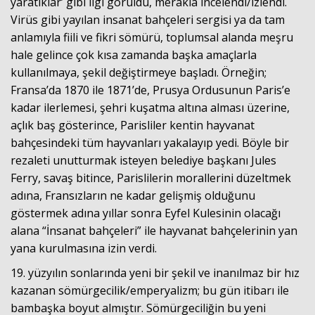
yaratıklar’ gibi ilgi görüldü, merakla incelendi/izlendi.
Virüs gibi yayılan i
nsanat bahçeleri sergisi ya da tam
anlamıyla fiili ve fikri sömürü, toplumsal alanda meşru
hale gelince çok kısa zamanda başka amaçlarla
kullanılmaya, şekil değiştirmeye başladı. Örneğin;
Fransa’da 1870 ile 1871’de, Prusya Ordusunun Paris’e
kadar ilerlemesi, şehri kuşatma altına alması üzerine,
açlık baş gösterince, Parisliler kentin hayvanat
bahçesindeki tüm hayvanları yakalayıp yedi. Böyle bir
rezaleti unutturmak isteyen belediye başkanı Jules
Ferry, savaş bitince, Parislilerin morallerini düzeltmek
adına, Fransızların ne kadar gelişmiş olduğunu
göstermek adına yıllar sonra Eyfel Kulesinin olacağı
alana “İnsanat bahçeleri” ile hayvanat bahçelerinin yan
yana kurulmasına izin verdi.
19. yüzyılın sonlarında yeni bir şekil ve inanılmaz bir hız
kazanan sömürgecilik/emperyalizm; bu gün itibarı ile
bambaşka boyut almıştır. Sömürgeciliğin bu yeni