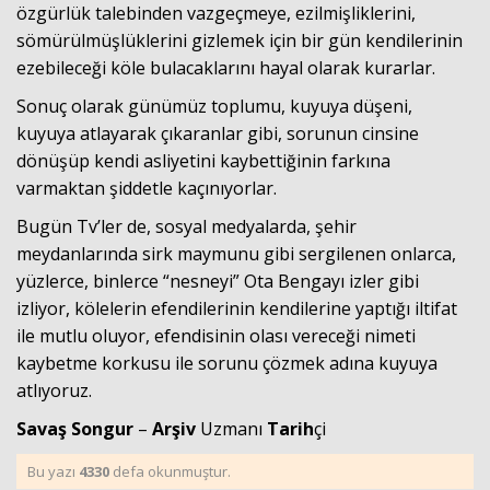
özgürlük talebinden vazgeçmeye, ezilmişliklerini,
sömürülmüşlüklerini gizlemek için bir gün kendilerinin
ezebileceği köle bulacaklarını hayal olarak kurarlar.
Sonuç olarak günümüz toplumu, kuyuya düşeni,
kuyuya atlayarak çıkaranlar gibi, sorunun cinsine
dönüşüp kendi asliyetini kaybettiğinin farkına
varmaktan şiddetle kaçınıyorlar.
Bugün Tv’ler de, sosyal medyalarda, şehir
meydanlarında sirk maymunu gibi sergilenen onlarca,
yüzlerce, binlerce “nesneyi” Ota Bengayı izler gibi
izliyor, kölelerin efendilerinin kendilerine yaptığı iltifat
ile mutlu oluyor, efendisinin olası vereceği nimeti
kaybetme korkusu ile sorunu çözmek adına kuyuya
atlıyoruz.
Savaş Songur
–
Arşiv
Uzmanı
Tarih
çi
Bu yazı
4330
defa okunmuştur.