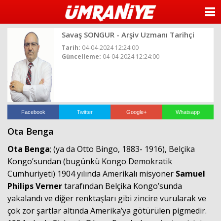
ANASAYFA
Savaş SONGUR - Arşiv Uzmanı Tarihçi
KATEGORİLER
Tarih:
04-04-2024 12:24:00
Güncelleme:
04-04-2024 12:24:00
YAZARLAR
ANKETLER
FOTO GALERİ
Facebook
Twitter
Google+
Whatsapp
Ota Benga
VİDEO GALERİ
Ota Benga
; (ya da Otto Bingo, 1883- 1916), Belçika
KÜNYE
Kongo’sundan (bugünkü Kongo Demokratik
Cumhuriyeti) 1904 yılında Amerikalı misyoner
Samuel
İLETİŞİM
Philips Verner
tarafından Belçika Kongo’sunda
yakalandı ve diğer renktaşları gibi zincire vurularak ve
çok zor şartlar altında Amerika’ya götürülen pigmedir.