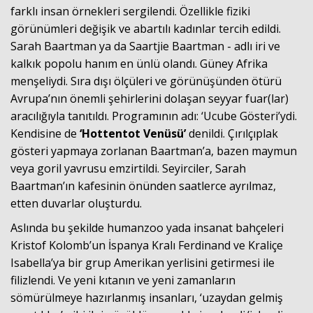
farklı insan örnekleri sergilendi. Özellikle fiziki
görünümleri değişik ve abartılı kadınlar tercih edildi.
Sarah Baartman ya da Saartjie Baartman - adlı iri ve
kalkık popolu hanım en ünlü olandı. Güney Afrika
menşeliydi. Sıra dışı ölçüleri ve görünüşünden ötürü
Avrupa’nın önemli şehirlerini dolaşan seyyar fuar(lar)
aracılığıyla tanıtıldı. Programının adı: ‘Ucube Gösteri’ydi.
Kendisine de
‘Hottentot Venüsü’
denildi. Çırılçıplak
gösteri yapmaya zorlanan Baartman’a, bazen maymun
veya goril yavrusu emzirtildi. Seyirciler, Sarah
Baartman’ın kafesinin önünden saatlerce ayrılmaz,
etten duvarlar oluşturdu.
Aslında bu şekilde humanzoo yada insanat bahçeleri
Kristof Kolomb’un İspanya Kralı Ferdinand ve Kraliçe
Isabella’ya bir grup Amerikan yerlisini getirmesi ile
filizlendi. Ve yeni kıtanın ve yeni zamanların
sömürülmeye hazırlanmış insanları, ‘uzaydan gelmiş